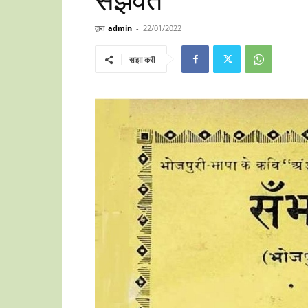
सँझवत
द्वारा
admin
-
22/01/2022
साझा करी