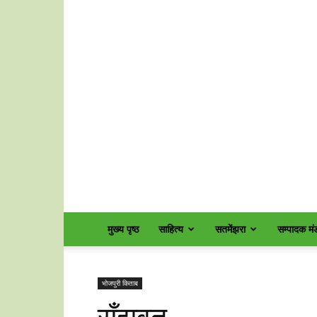
मुख्य पृष्ठ
साहित्य
सतमेंझरा
सम्पादक म
भोजपुरी किताब