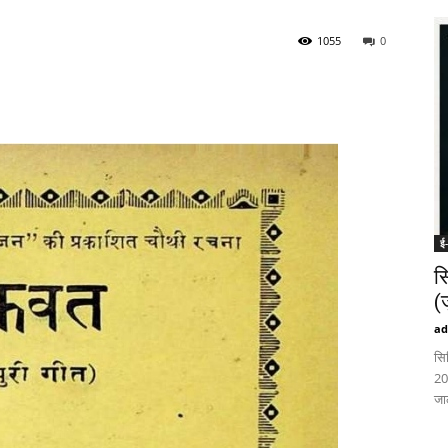
1055
0
–
(तिमाही
ई-
स
(
भोजपुरी
ad
सि
20
जा
ई-