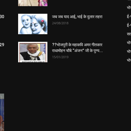
भो
ई-
 30
जब जब याद आई, भाई के दुलार तहरा
24/08/2018
ई-
सत
भो
 29
??भोजपुरी के महाकवि अमर गीतकार
राधामोहन चौबे “अंजन” जी के पुण्य...
भो
15/01/2019
भो