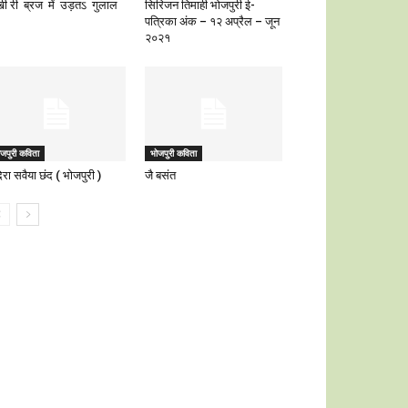
ी री ब्रज में उड़तऽ गुलाल
सिरिजन तिमाही भोजपुरी ई-
पत्रिका अंक – १२ अप्रैल – जून
२०२१
जपुरी कविता
भोजपुरी कविता
रा सवैया छंद ( भोजपुरी )
जै बसंत