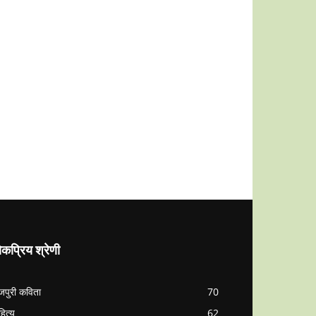
कप्रिय श्रेणी
जपुरी कविता
70
हित्य
62