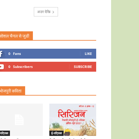
अउर देखि
सोशल चैनल से जुडी
0
Fans
LIKE
0
Subscribers
SUBSCRIBE
भोजपुरी कविता
पत्रिका
ई-पत्रिका