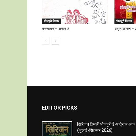
भोजपुरी किताब
भोजपुरी किताब
मनसायन – अंजन जी
अमृत कलश – 
EDITOR PICKS
सिरिजन तिमाही भोजपुरी ई-पत्रिका अंक
(जुलाई-सितम्बर 2026)