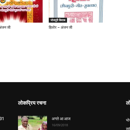
भोजपुरी किताब
अंजन जी
हिलोर – अंजन जी
लोकप्रिय रचना
लो
 31
अगते आ आज
भो
16/09/2018
सा