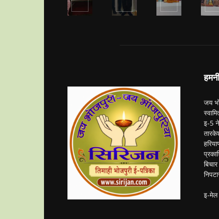
हमनी 
जय भो
स्वामि
इ-5 न
तारके
हरिया
प्रका
बिचार 
निपटा
इ-मेल