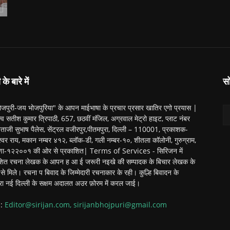
के बारे में
स
जपुरी-जय भोजपुरिया" के आपन माईभाषा के प्रचार प्रसार खातिर एगो प्रयास |
त्व सतीश कुमार त्रिपाठी, 657, छठवीं मंजिल, अग्रवाल मेट्रो हाइट, प्लाट नंबर
ेताजी सुभाष पैलेस, सेंट्रल वजीरपुर,पीतमपुरा, दिल्ली – 110001, प्रकाशक-
श्वर राय, मकान नम्बर ४१२, ब्लॉक-डी, गली नम्बर-१०, शीतला कॉलोनी, गुरुग्राम,
णा-१२२००१ की ओर से प्रकाशित| Terms of Services - सिरिजन में
शित रचना लेखक के आपन ह आ ई जरूरी नइखे की सम्पादक के बिचार लेखक के
से मिले। रचना प बिवाद के जिम्मेदारी रचनाकार के रही। कुल्हि बिवादन के
रा नई दिल्ली के सक्षम अदालत अउर फ़ोरम में करल जाई।
 :
Editor@sirijan.com, sirijanbhojpuri@gmail.com