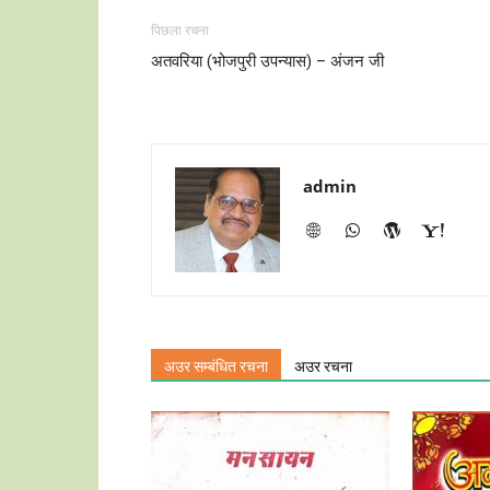
पिछला रचना
अतवरिया (भोजपुरी उपन्यास) – अंजन जी
admin
अउर सम्बंधित रचना
अउर रचना